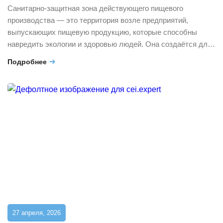
Санитарно-защитная зона действующего пищевого
производства — это территория возле предприятий,
выпускающих пищевую продукцию, которые способны
навредить экологии и здоровью людей. Она создаётся для
снижения вредного воздействия до безопасных уровней и
Подробнее
предотвращения контакта между производством пищевой
продукции и жилыми районами, местами отдыха и другими
важными объектами. В тексте разберём, как
рассчитывается и согласуется санитарно-защитная зона
(СЗЗ) […]
27 апреля, 2026