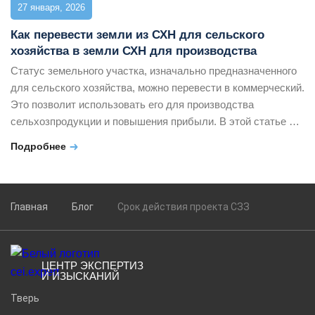
27 января, 2026
Как перевести земли из СХН для сельского
хозяйства в земли СХН для производства
Статус земельного участка, изначально предназначенного
для сельского хозяйства, можно перевести в коммерческий.
Это позволит использовать его для производства
сельхозпродукции и повышения прибыли. В этой статье мы
рассмотрим, как правильно осуществить перевод земель
Подробнее
СХН для сельского хозяйства в земли СХН для
производства, и насколько это целесообразно. Владеть
такими участками могут как юридические, так и физические
лица. […]
Главная
Блог
Срок действия проекта СЗЗ
ЦЕНТР ЭКСПЕРТИЗ
И ИЗЫСКАНИЙ
Тверь