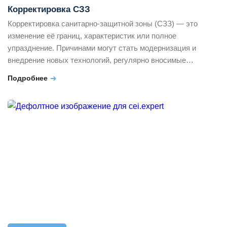
Корректировка СЗЗ
Корректировка санитарно-защитной зоны (СЗЗ) — это
изменение её границ, характеристик или полное
упразднение. Причинами могут стать модернизация и
внедрение новых технологий, регулярно вносимые
изменения в законодательные акты, результаты научных
Подробнее
исследований. Все эти процедуры регулируются ПП РФ
№222. Рассмотрим ситуации, в которых предприятие
нуждается в корректировке санитарно-защитной зоны
(СЗЗ), и как именно происходит внесение изменений. Когда
[…]