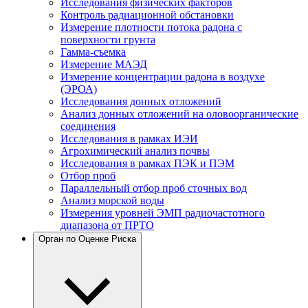
Исследования физических факторов
Контроль радиационной обстановки
Измерение плотности потока радона с
поверхности грунта
Гамма-съемка
Измерение МАЭД
Измерение концентрации радона в воздухе
(ЭРОА)
Исследования донных отложений
Анализ донных отложений на оловоорганические
соединения
Исследования в рамках ИЭИ
Агрохимический анализ почвы
Исследования в рамках ПЭК и ПЭМ
Отбор проб
Параллельный отбор проб сточных вод
Анализ морской воды
Измерения уровней ЭМП радиочастотного
диапазона от ПРТО
Орган по Оценке Риска