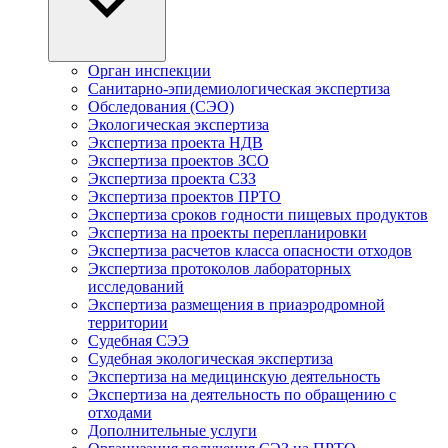
Орган инспекции
Санитарно-эпидемиологическая экспертиза
Обследования (СЭО)
Экологическая экспертиза
Экспертиза проекта НДВ
Экспертиза проектов ЗСО
Экспертиза проекта СЗЗ
Экспертиза проектов ПРТО
Экспертиза сроков годности пищевых продуктов
Экспертиза на проекты перепланировки
Экспертиза расчетов класса опасности отходов
Экспертиза протоколов лабораторных
исследований
Экспертиза размещения в приаэродромной
территории
Судебная СЭЭ
Судебная экологическая экспертиза
Экспертиза на медицинскую деятельность
Экспертиза на деятельность по обращению с
отходами
Дополнительные услуги