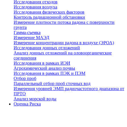
Исследования отходов
Исследования воздуха
Исследования физических факторов
Контроль радиационной обстановки
Измерение плотности потока радона с поверхности
грунта
Гамма-съемка
Измерение МАЭД
Измерение концентрации радона в воздухе (ЭРОА)
Исследования донных отложений
Анализ донных отложений на оловоорганические
соединения
Исследования в рамках ИЭИ
Агрохимический анализ почвы
Исследования в рамках ПЭК и ПЭМ
Отбор проб
Параллельный отбор проб сточных вод
Измерения уровней ЭМП радиочастотного диапазона от
ПРТО
Анализ морской воды
Оценка Риска