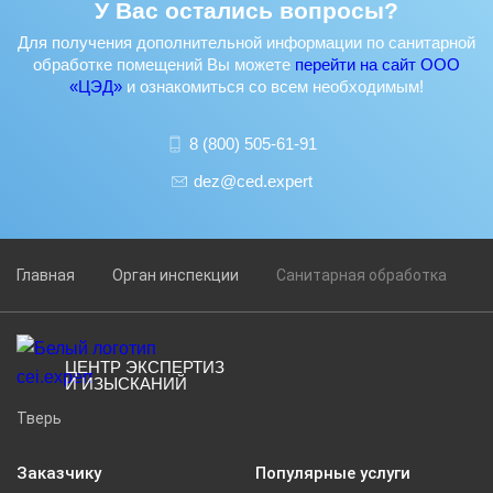
У Вас остались вопросы?
Для получения дополнительной информации по санитарной
обработке помещений Вы можете
перейти на сайт ООО
«ЦЭД»
и ознакомиться со всем необходимым!
8 (800) 505-61-91
dez@ced.expert
Главная
Орган инспекции
Санитарная обработка
ЦЕНТР ЭКСПЕРТИЗ
И ИЗЫСКАНИЙ
Тверь
Заказчику
Популярные услуги