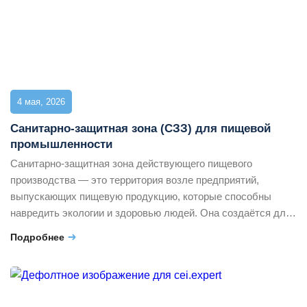
4 мая, 2026
Cанитарно-защитная зона (СЗЗ) для пищевой
промышленности
Санитарно-защитная зона действующего пищевого
производства — это территория возле предприятий,
выпускающих пищевую продукцию, которые способны
навредить экологии и здоровью людей. Она создаётся для
снижения вредного воздействия до безопасных уровней и
Подробнее
предотвращения контакта между производством пищевой
продукции и жилыми районами, местами отдыха и другими
важными объектами. В тексте разберём, как
рассчитывается и согласуется санитарно-защитная зона