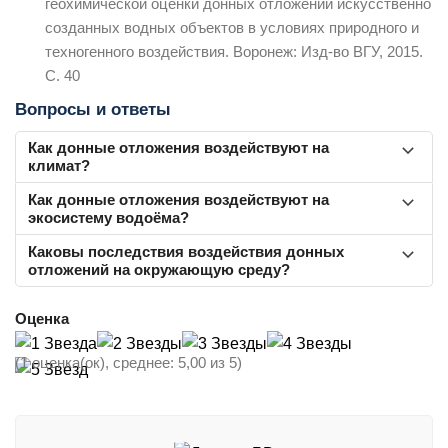
геохимической оценки донных отложений искусственно
созданных водных объектов в условиях природного и
техногенного воздействия. Воронеж: Изд-во ВГУ, 2015.
С. 40
Вопросы и ответы
Как донные отложения воздействуют на
климат?
Донные отложения влияют на климат, изменяя
Как донные отложения воздействуют на
экосистему водоёма?
температуру и выделяя метан, который способствует
глобальному потеплению. Их изучение помогает
Донные отложения очищают воду, накапливая вредные
Каковы последствия воздействия донных
определить климатические изменения, анализируя
отложений на окружающую среду?
вещества, но и сами могут стать источником вторичного
состав осадков и микрофауну.
загрязнения из-за высокого содержания таких веществ.
Донные отложения влияют на уровень кислорода в
Оценка
водоёмах в зависимости от интенсивности питания.
Накопление вредных веществ в них может снизить
(1 оценка(ок), среднее: 5,00 из 5)
продуктивность донных сообществ и негативно
сказаться на рыбах, питающихся бентосом, и икре.
Загрязнение нефтепродуктами, тяжёлыми металлами,
пестицидами и другими токсинами изменяет видовой