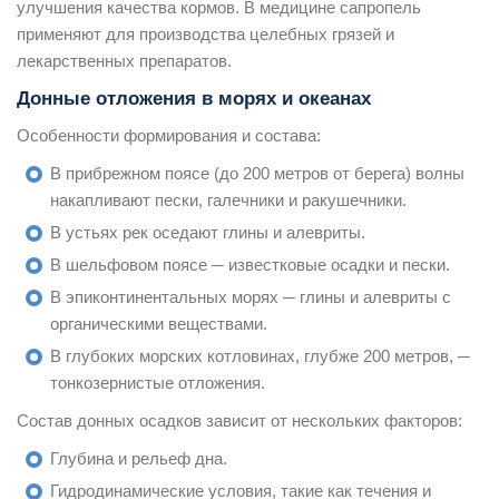
улучшения качества кормов. В медицине сапропель
применяют для производства целебных грязей и
лекарственных препаратов.
Донные отложения в морях и океанах
Особенности формирования и состава:
В прибрежном поясе (до 200 метров от берега) волны
накапливают пески, галечники и ракушечники.
В устьях рек оседают глины и алевриты.
В шельфовом поясе ─ известковые осадки и пески.
В эпиконтинентальных морях ─ глины и алевриты с
органическими веществами.
В глубоких морских котловинах, глубже 200 метров, ─
тонкозернистые отложения.
Состав донных осадков зависит от нескольких факторов:
Глубина и рельеф дна.
Гидродинамические условия, такие как течения и