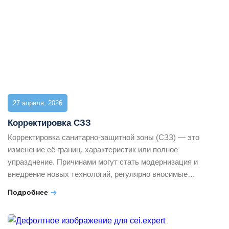
(СЗЗ) […]
27 апреля, 2026
Корректировка СЗЗ
Корректировка санитарно-защитной зоны (СЗЗ) — это
изменение её границ, характеристик или полное
упразднение. Причинами могут стать модернизация и
внедрение новых технологий, регулярно вносимые
изменения в законодательные акты, результаты научных
Подробнее
исследований. Все эти процедуры регулируются ПП РФ
№222. Рассмотрим ситуации, в которых предприятие
нуждается в корректировке санитарно-защитной зоны