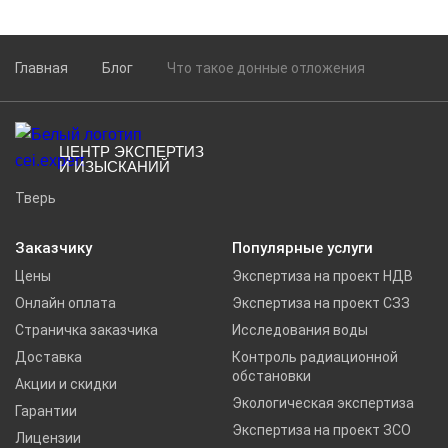
производства, и насколько это целесообразно. Владеть
такими участками могут как юридические, так и физические
лица. […]
Главная
Блог
Что такое донные отложения
ЦЕНТР ЭКСПЕРТИЗ
И ИЗЫСКАНИЙ
Тверь
Заказчику
Популярные услуги
Цены
Экспертиза на проект НДВ
Онлайн оплата
Экспертиза на проект СЗЗ
Страничка заказчика
Исследования воды
Доставка
Контроль радиационной
обстановки
Акции и скидки
Экологическая экспертиза
Гарантии
Экспертиза на проект ЗСО
Лицензии