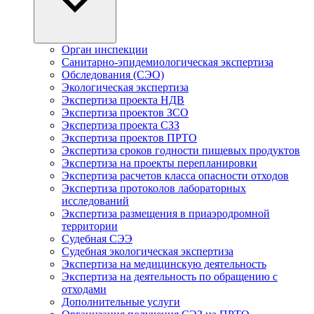
Орган инспекции
Санитарно-эпидемиологическая экспертиза
Обследования (СЭО)
Экологическая экспертиза
Экспертиза проекта НДВ
Экспертиза проектов ЗСО
Экспертиза проекта СЗЗ
Экспертиза проектов ПРТО
Экспертиза сроков годности пищевых продуктов
Экспертиза на проекты перепланировки
Экспертиза расчетов класса опасности отходов
Экспертиза протоколов лабораторных
исследований
Экспертиза размещения в приаэродромной
территории
Судебная СЭЭ
Судебная экологическая экспертиза
Экспертиза на медицинскую деятельность
Экспертиза на деятельность по обращению с
отходами
Дополнительные услуги