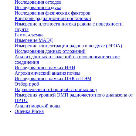
Исследования отходов
Исследования воздуха
Исследования физических факторов
Контроль радиационной обстановки
Измерение плотности потока радона с поверхности
грунта
Гамма-съемка
Измерение МАЭД
Измерение концентрации радона в воздухе (ЭРОА)
Исследования донных отложений
Анализ донных отложений на оловоорганические
соединения
Исследования в рамках ИЭИ
Агрохимический анализ почвы
Исследования в рамках ПЭК и ПЭМ
Отбор проб
Параллельный отбор проб сточных вод
Измерения уровней ЭМП радиочастотного диапазона от
ПРТО
Анализ морской воды
Оценка Риска