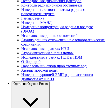
Исследования физических факторов
Контроль радиационной обстановки
Измерение плотности потока радона с
поверхности грунта
Гамма-съемка
Измерение МАЭД
Измерение концентрации радона в воздухе
(ЭРОА)
Исследования донных отложений
Анализ донных отложений на оловоорганические
соединения
Исследования в рамках ИЭИ
Агрохимический анализ почвы
Исследования в рамках ПЭК и ПЭМ
Отбор проб
Параллельный отбор проб сточных вод
Анализ морской воды
Измерения уровней ЭМП радиочастотного
диапазона от ПРТО
Орган по Оценке Риска