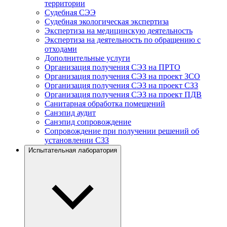
территории
Судебная СЭЭ
Судебная экологическая экспертиза
Экспертиза на медицинскую деятельность
Экспертиза на деятельность по обращению с
отходами
Дополнительные услуги
Организация получения СЭЗ на ПРТО
Организация получения СЭЗ на проект ЗСО
Организация получения СЭЗ на проект СЗЗ
Организация получения СЭЗ на проект ПДВ
Санитарная обработка помещений
Санэпид аудит
Санэпид сопровождение
Сопровождение при получении решений об
установлении СЗЗ
Испытательная лаборатория