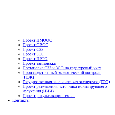
Проект ПМООС
Проект ОВОС
Проект СЗЗ
Проект ЗСО
Проект ПРТО
Проект тампонажа
Постановка СЗЗ и ЗСО на кадастровый учет
Производственный экологический контроль
(ПЭК)
Государственная экологическая экспертиза (ГЭЭ)
Проект размещения источника ионизирующего
излучения (ИИИ)
Проект рекультивации земель
Контакты