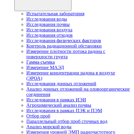
Испытательная лаборатория
Исследования воды
Исследования почвы
Исследования воздуха
Исследования отходов
Исследования физических факторов
Контроль радиационной обстановки
Измерение плотности потока радона с
поверхности грунта
Гамма-съемка
Измерение МАЭД
Измерение концентрации радона в воздухе
(ЭРОА)
Исследования донных отложений
Анализ донных отложений на оловоорганические
соединения
Исследования в рамках ИЭИ
Агрохимический анализ почвы
Исследования в рамках ПЭК и ПЭМ
Отбор проб
Параллельный отбор проб сточных вод
Анализ морской воды
Измерения уровней ЭМП радиочастотного