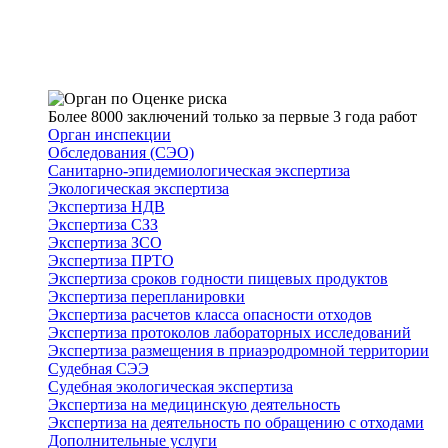
Более 8000 заключений только за первые 3 года работ
Орган инспекции
Обследования (СЭО)
Санитарно-эпидемиологическая экспертиза
Экологическая экспертиза
Экспертиза НДВ
Экспертиза СЗЗ
Экспертиза ЗСО
Экспертиза ПРТО
Экспертиза сроков годности пищевых продуктов
Экспертиза перепланировки
Экспертиза расчетов класса опасности отходов
Экспертиза протоколов лабораторных исследований
Экспертиза размещения в приаэродромной территории
Судебная СЭЭ
Судебная экологическая экспертиза
Экспертиза на медицинскую деятельность
Экспертиза на деятельность по обращению с отходами
Дополнительные услуги