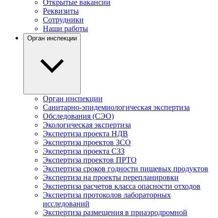
Открытые вакансии
Реквизиты
Сотрудники
Наши работы
Орган инспекции
Орган инспекции
Санитарно-эпидемиологическая экспертиза
Обследования (СЭО)
Экологическая экспертиза
Экспертиза проекта НДВ
Экспертиза проектов ЗСО
Экспертиза проекта СЗЗ
Экспертиза проектов ПРТО
Экспертиза сроков годности пищевых продуктов
Экспертиза на проекты перепланировки
Экспертиза расчетов класса опасности отходов
Экспертиза протоколов лабораторных
исследований
Экспертиза размещения в приаэродромной