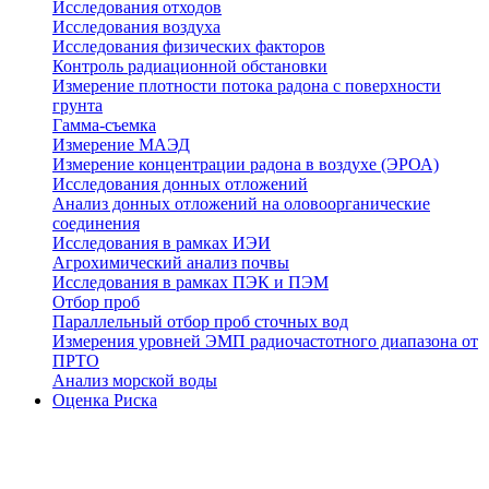
Исследования отходов
Исследования воздуха
Исследования физических факторов
Контроль радиационной обстановки
Измерение плотности потока радона с поверхности
грунта
Гамма-съемка
Измерение МАЭД
Измерение концентрации радона в воздухе (ЭРОА)
Исследования донных отложений
Анализ донных отложений на оловоорганические
соединения
Исследования в рамках ИЭИ
Агрохимический анализ почвы
Исследования в рамках ПЭК и ПЭМ
Отбор проб
Параллельный отбор проб сточных вод
Измерения уровней ЭМП радиочастотного диапазона от
ПРТО
Анализ морской воды
Оценка Риска