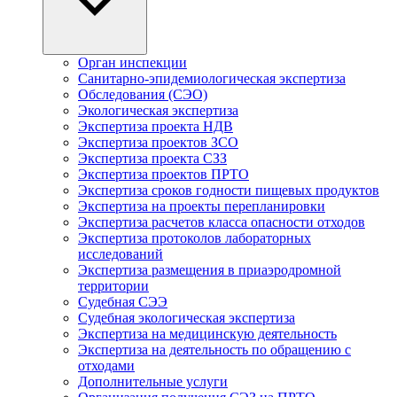
Орган инспекции
Санитарно-эпидемиологическая экспертиза
Обследования (СЭО)
Экологическая экспертиза
Экспертиза проекта НДВ
Экспертиза проектов ЗСО
Экспертиза проекта СЗЗ
Экспертиза проектов ПРТО
Экспертиза сроков годности пищевых продуктов
Экспертиза на проекты перепланировки
Экспертиза расчетов класса опасности отходов
Экспертиза протоколов лабораторных
исследований
Экспертиза размещения в приаэродромной
территории
Судебная СЭЭ
Судебная экологическая экспертиза
Экспертиза на медицинскую деятельность
Экспертиза на деятельность по обращению с
отходами
Дополнительные услуги