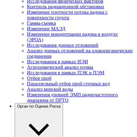
Исследования физических факторов
Контроль радиационной обстановки
Измерение плотности потока радона с
поверхности грунта
Гамма-съемка
Измерение МАЭД
Измерение концентрации радона в воздухе
(ЭРОА)
Исследования донных отложений
Анализ донных отложений на оловоорганические
соединения
Исследования в рамках ИЭИ
Агрохимический анализ почвы
Исследования в рамках ПЭК и ПЭМ
Отбор проб
Параллельный отбор проб сточных вод
Анализ морской воды
Измерения уровней ЭМП радиочастотного
диапазона от ПРТО
Орган по Оценке Риска