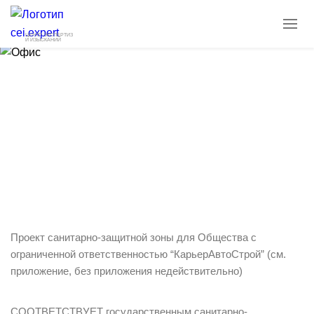
ЦЕНТР ЭКСПЕРТИЗ
И ИЗЫСКАНИЙ
Санитарно-эпидемиологическое
заключение на проект СЗЗ в ХМАО
11.01.2022
Новости
Проект санитарно-защитной зоны для Общества с
ограниченной ответственностью “КарьерАвтоСтрой” (см.
приложение, без приложения недействительно)
СООТВЕТСТВУЕТ государственным санитарно-